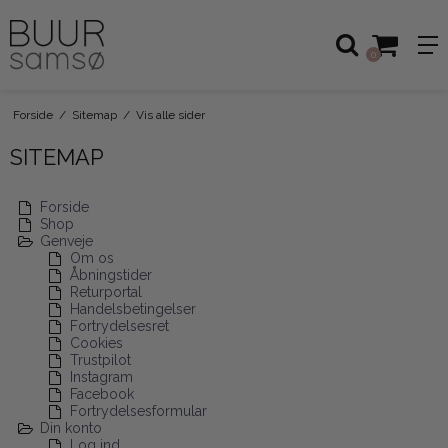
0
Forside
/
Sitemap
/
Vis alle sider
SITEMAP
Forside
Shop
Genveje
Om os
Åbningstider
Returportal
Handelsbetingelser
Fortrydelsesret
Cookies
Trustpilot
Instagram
Facebook
Fortrydelsesformular
Din konto
Log ind