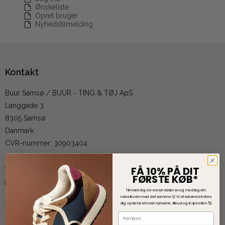
Ønskeliste
Opret bruger
Nyhedstilmelding
Kontakt
Buur Samsø / BUUR - TING & TØJ ApS
Langgade 3
8305 Samsø
Danmark
CVR-nummer
:
30903404
FÅ 10% PÅ DIT
+45 53 89 08 98
FØRSTE KØB*
:
info@buursamsoe.dk
Tilmeld dig vores nyhedsbrev og modtag din
rabatkode med det samme 😊
V
i vil løbende holde
dig opdateret med nyheder, tilbud og inspiration 🥰
Sitemap