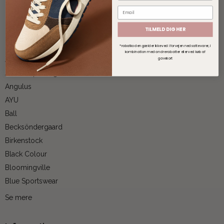
TILMELD DIG HER
Mærker
*rabatkoden gælder ikke ved i forvejen nedsatte varer, i
kombination med andre rabatter eller ved køb af
gavekort
A. Kjærbede
Alura Copenhagen
Angulus
AYU
Ball
Becksöndergaard
Birkenstock
Black Colour
Bloomingville
Blue Sportswear
Se mere