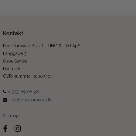
Kontakt
Buur Samsø / BUUR - TING & TØJ ApS
Langgade 3
8305 Samsø
Danmark
CVR-nummer
:
30903404
+45 53 89 08 98
:
info@buursamsoe.dk
Sitemap