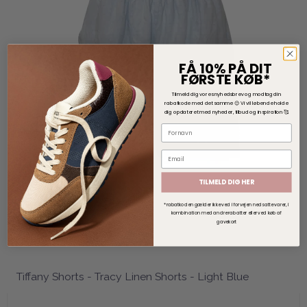
FÅ 10% PÅ DIT
FØRSTE KØB*
Tilmeld dig vores nyhedsbrev og modtag din
rabatkode med det samme 😊
V
i vil løbende holde
dig opdateret med nyheder, tilbud og inspiration 🥰
TILMELD DIG HER
*rabatkoden gælder ikke ved i forvejen nedsatte varer, i
kombination med andre rabatter eller ved køb af
gavekort
Tiffany Shorts - Tracy Linen Shorts - Light Blue