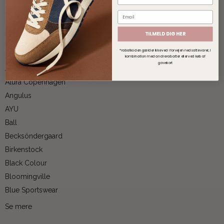
TILMELD DIG HER
Mærker
*rabatkoden gælder ikke ved i forvejen nedsatte varer, i
kombination med andre rabatter eller ved køb af
gavekort
A. Kjærbede
Alura Copenhagen
Angulus
AYU
Ball
Becksöndergaard
Birkenstock
Black Colour
Bloomingville
Blue Sportswear
Se mere