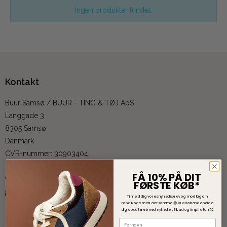
Ingen produkter fundet.
Kontakt
Buur Samsø / BUUR - TING & TØJ ApS
Langgade 3
8305 Samsø
Danmark
CVR-nummer
:
30903404
FÅ 10% PÅ DIT
+45 53 89 08 98
FØRSTE KØB*
:
info@buursamsoe.dk
Tilmeld dig vores nyhedsbrev og modtag din
rabatkode med det samme 😊
V
i vil løbende holde
dig opdateret med nyheder, tilbud og inspiration 🥰
Sitemap