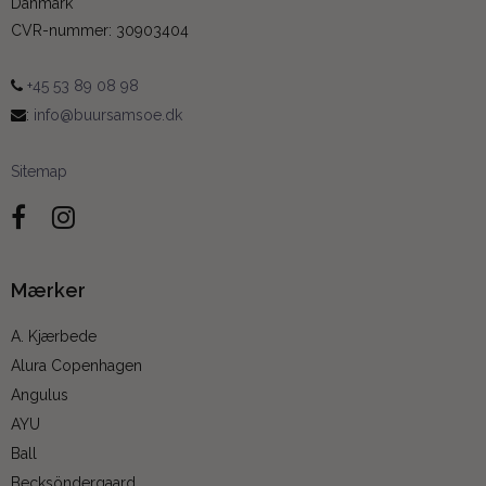
Danmark
CVR-nummer
:
30903404
+45 53 89 08 98
:
info@buursamsoe.dk
Sitemap
Mærker
A. Kjærbede
Alura Copenhagen
Angulus
AYU
Ball
Becksöndergaard