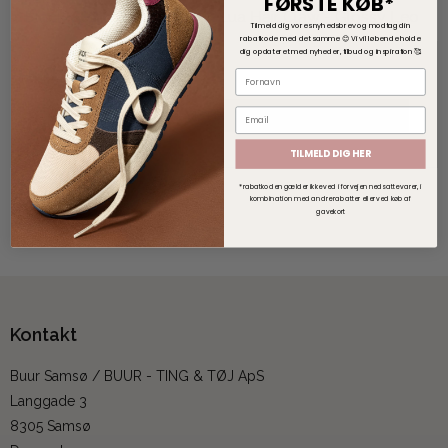
FØRSTE KØB*
Black Colour Hårklips - BCLua Hair Claw - Glossy Leo
Tilmeld dig vores nyhedsbrev og modtag din
rabatkode med det samme 😊
V
i vil løbende holde
dig opdateret med nyheder, tilbud og inspiration 🥰
99,00 DKK
VIS PRODUKT
TILMELD DIG HER
*rabatkoden gælder ikke ved i forvejen nedsatte varer, i
kombination med andre rabatter eller ved køb af
gavekort
Kontakt
Buur Samsø / BUUR - TING & TØJ ApS
Langgade 3
8305 Samsø