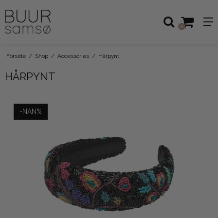
0
Forside
/
Shop
/
Accessories
/
Hårpynt
HÅRPYNT
-NAN%