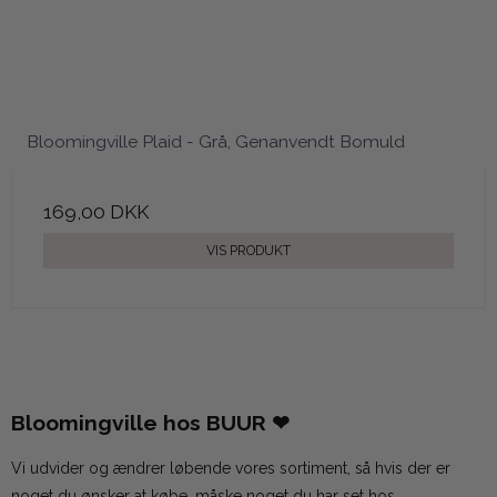
Bloomingville Plaid - Grå, Genanvendt Bomuld
169,00 DKK
VIS PRODUKT
Bloomingville hos BUUR ❤︎
Vi udvider og ændrer løbende vores sortiment, så hvis der er
noget du ønsker at købe, måske noget du har set hos