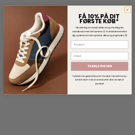
FÅ 10% PÅ DIT
FØRSTE KØB*
Tilmeld dig vores nyhedsbrev og modtag din
rabatkode med det samme 😊
V
i vil løbende holde
dig opdateret med nyheder, tilbud og inspiration 🥰
Bloomingville Børste - Cleaning Børste
149,00 DKK
TILMELD DIG HER
VIS PRODUKT
*rabatkoden gælder ikke ved i forvejen nedsatte varer, i
kombination med andre rabatter eller ved køb af
gavekort