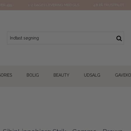
ER 499,-
1-2 DAGES LEVERING MED GLS
4,8 PÅ TRUSTPILOT
ORIES
BOLIG
BEAUTY
UDSALG
GAVEK