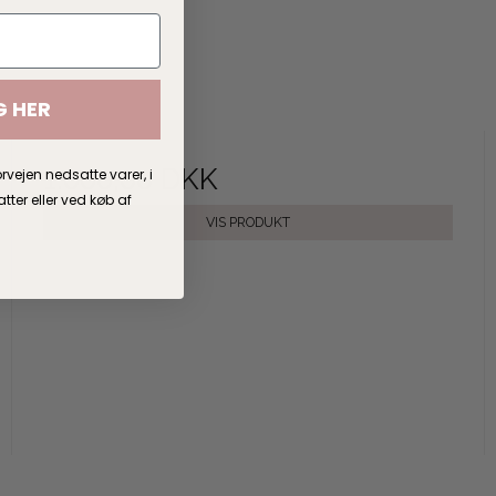
G HER
1.000,00 DKK
rvejen nedsatte varer, i
er eller ved køb af
VIS PRODUKT