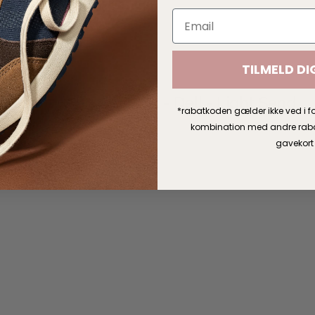
TILMELD DI
SibinLinnebjerg Strik - Dell - Light Sand
*rabatkoden gælder ikke ved i fo
kombination med andre rabatt
gavekort