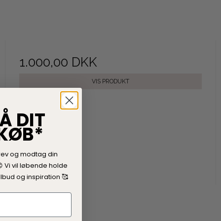
1.000,00 DKK
VIS PRODUKT
Å DIT
 KØB*
rev og modtag din

V
i vil løbende holde
lbud og inspiration 🥰