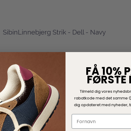
SibinLinnebjerg Strik - Dell - Navy
FÅ 10% P
FØRSTE
Tilmeld dig vores nyhedsb
rabatkode med det samme 
dig opdateret med nyheder, ti