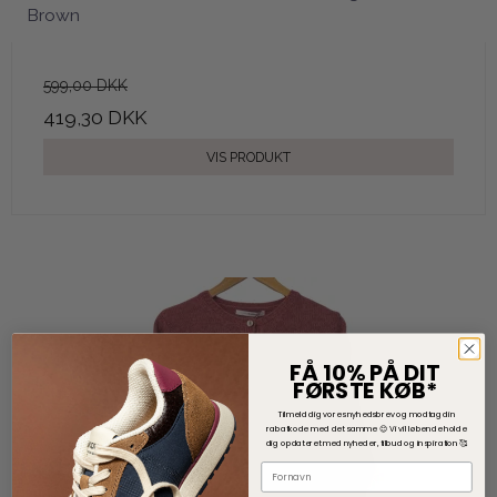
Brown
599,00 DKK
419,30 DKK
VIS PRODUKT
FÅ 10% PÅ DIT
FØRSTE KØB*
Tilmeld dig vores nyhedsbrev og modtag din
rabatkode med det samme 😊
V
i vil løbende holde
dig opdateret med nyheder, tilbud og inspiration 🥰