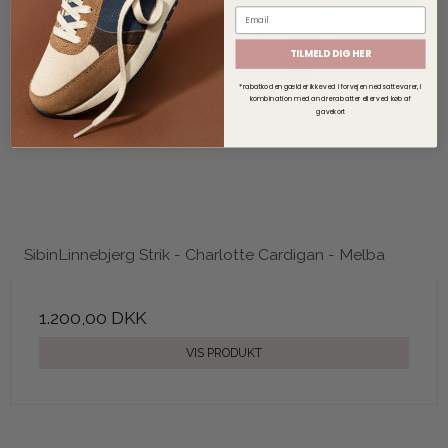
TILMELD DIG HER
*rabatkoden gælder ikke ved i forvejen nedsatte varer, i
kombination med andre rabatter eller ved køb af
gavekort
SibinLinnebjerg Strik - Charlotte Cardigan - Melba
1.200,00 DKK
VIS PRODUKT