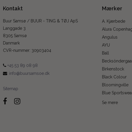
Kontakt
Mærker
Buur Samsø / BUUR - TING & TØJ ApS
A. Kjærbede
Langgade 3
Alura Copenha
8305 Samsø
Angulus
Danmark
AYU
CVR-nummer
:
30903404
Ball
Becksöndergaa
+45 53 89 08 98
Birkenstock
:
info@buursamsoe.dk
Black Colour
Bloomingville
Sitemap
Blue Sportswea
Se mere