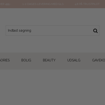
ER 499,-
1-2 DAGES LEVERING MED GLS
4,8 PÅ TRUSTPILOT
ORIES
BOLIG
BEAUTY
UDSALG
GAVEK