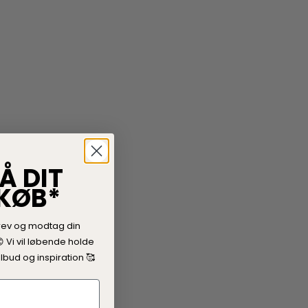
Å DIT
 KØB*
rev og modtag din

V
i vil løbende holde
lbud og inspiration 🥰