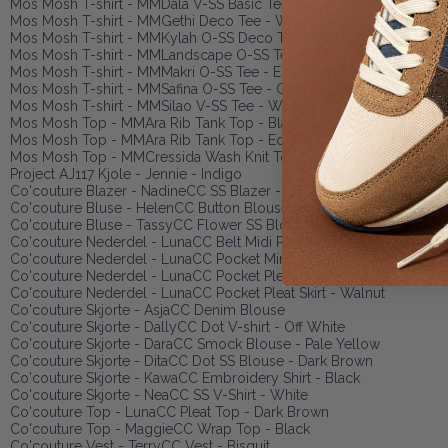
Mos Mosh T-shirt - MMDala V-SS Basic Tee - Black
Mos Mosh T-shirt - MMGethi Deco Tee - White
Mos Mosh T-shirt - MMKylah O-SS Deco Tee - Ecru
Mos Mosh T-shirt - MMLandscape O-SS Tee - Ecru
Mos Mosh T-shirt - MMMakri O-SS Tee - Ecru
Mos Mosh T-shirt - MMSafina O-SS Tee - Coffee Quartz
Mos Mosh T-shirt - MMSilao V-SS Tee - White
Mos Mosh Top - MMAra Rib Tank Top - Black
Mos Mosh Top - MMAra Rib Tank Top - Ecru
Mos Mosh Top - MMCressida Wash Knit Top - Cowhide
Project AJ117 Kjole - Jennie - Indigo
Co'couture Blazer - NadineCC SS Blazer - Bisquit
Co'couture Bluse - HelenCC Button Blouse - Black
Co'couture Bluse - TassyCC Flower SS Blouse - White
Co'couture Nederdel - LunaCC Belt Midi Pleat Skirt - Black
Co'couture Nederdel - LunaCC Pocket Mini Skirt - Dark Brown
Co'couture Nederdel - LunaCC Pocket Pleat Skirt - Black
Co'couture Nederdel - LunaCC Pocket Pleat Skirt - Walnut
Co'couture Skjorte - AsjaCC Denim Blouse
Co'couture Skjorte - DallyCC Dot V-shirt - Off White
Co'couture Skjorte - DaraCC Smock Blouse - Pale Yellow
Co'couture Skjorte - DitaCC Dot SS Blouse - Dark Brown
Co'couture Skjorte - KawaCC Embroidery Shirt - Black
Co'couture Skjorte - NeaCC SS V-Shirt - White
Co'couture Top - LunaCC Pleat Top - Dark Brown
Co'couture Top - MaggieCC Wrap Top - Black
Co'couture Vest - TerryCC Vest - Bisquit