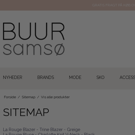
GRATIS FRAGT PÅ KØB OV
NYHEDER
BRANDS
MODE
SKO
ACCESS
Forside
/
Sitemap
/
Vis alle produkter
SITEMAP
La Rouge Blazer - Trine Blazer - Greige
La Rouge Bluse - Charlotte Knit V-Neck - Black