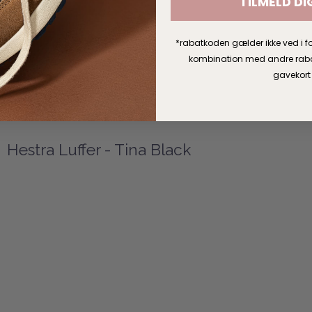
TILMELD DI
*rabatkoden gælder ikke ved i fo
kombination med andre rabatt
gavekort
Hestra Luffer - Tina Black