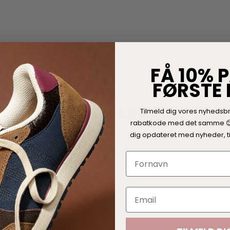
R
FÅ 10% P
FØRSTE
Tilmeld dig vores nyhedsb
Leveté Room Luffer - LR-Hester 1 - Black
rabatkode med det samme 
dig opdateret med nyheder, ti