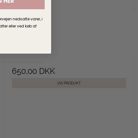
G HER
rvejen nedsatte varer, i
er eller ved køb af
650,00 DKK
VIS PRODUKT