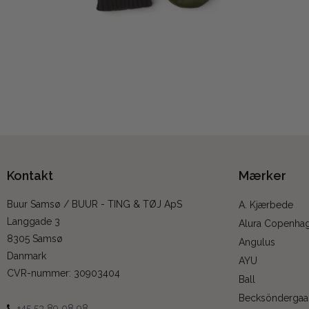
Kontakt
Mærker
Buur Samsø / BUUR - TING & TØJ ApS
A. Kjærbede
Langgade 3
Alura Copenha
8305 Samsø
Angulus
Danmark
AYU
CVR-nummer
:
30903404
Ball
Becksöndergaa
+45 53 89 08 98