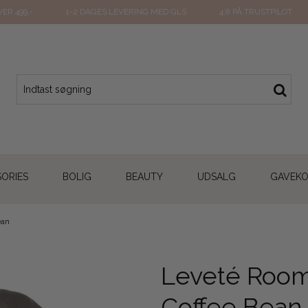
ER 499,-
1-2 DAGES LEVERING MED GLS
4,8 PÅ TRUSTPILOT
ORIES
BOLIG
BEAUTY
UDSALG
GAVEK
ean
Leveté Room 
Coffee Bean