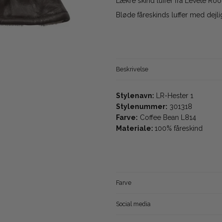
Lækre skind luffer fra Leveté Ro
Bløde fåreskinds luffer med dejlig
Beskrivelse
Stylenavn:
LR-Hester 1
S
tylenummer:
301318
Farve:
Coffee Bean L814
Materiale:
100% fåreskind
Farve
Social media