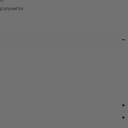
om.
t plysset for.