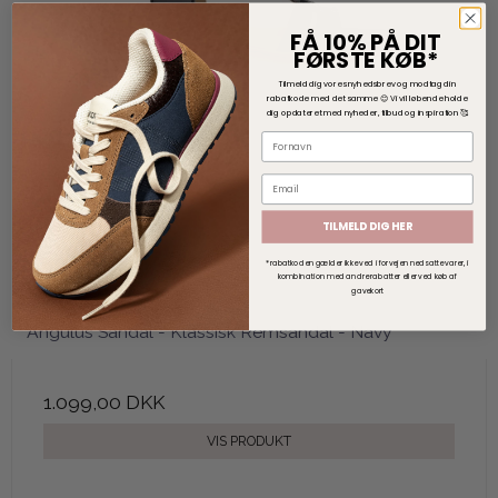
FÅ 10% PÅ DIT
FØRSTE KØB*
Tilmeld dig vores nyhedsbrev og modtag din
rabatkode med det samme 😊
V
i vil løbende holde
dig opdateret med nyheder, tilbud og inspiration 🥰
TILMELD DIG HER
*rabatkoden gælder ikke ved i forvejen nedsatte varer, i
kombination med andre rabatter eller ved køb af
gavekort
Angulus Sandal - Klassisk Remsandal - Navy
1.099,00 DKK
VIS PRODUKT