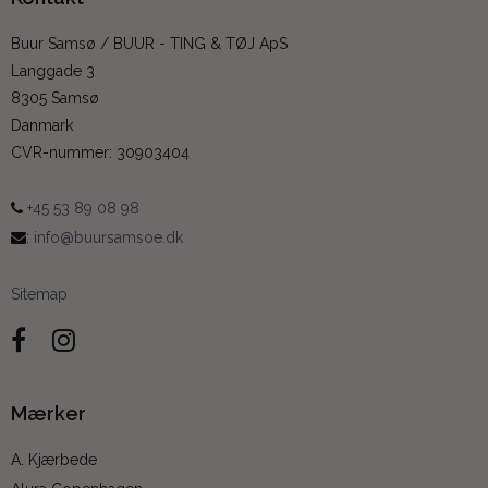
Buur Samsø / BUUR - TING & TØJ ApS
Langgade 3
8305 Samsø
Danmark
CVR-nummer
:
30903404
+45 53 89 08 98
:
info@buursamsoe.dk
Sitemap
Mærker
A. Kjærbede