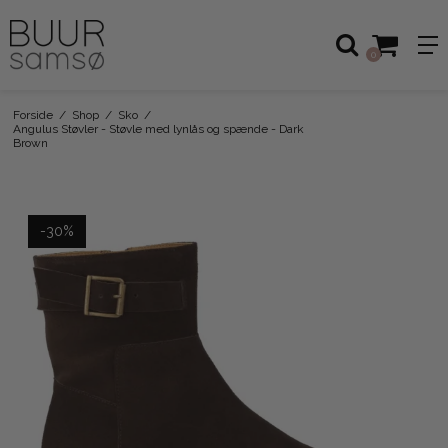
0
Forside
/
Shop
/
Sko
/
Angulus Støvler - Støvle med lynlås og spænde - Dark
Brown
-30%