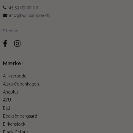
+45 53 89 08 98
:
info@buursamsoe.dk
Sitemap
Mærker
A. Kjærbede
Alura Copenhagen
Angulus
AYU
Ball
Becksöndergaard
Birkenstock
Black Colour