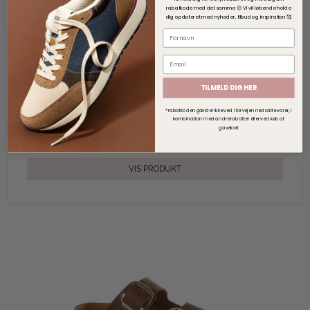
rabatkode med det samme 😊
V
i vil løbende holde
dig opdateret med nyheder, tilbud og inspiration 🥰
TILMELD DIG HER
Birkenstock Gizeh Big Buckle Sandal - Cognac
*rabatkoden gælder ikke ved i forvejen nedsatte varer, i
kombination med andre rabatter eller ved køb af
gavekort
1.300,00 DKK
VIS PRODUKT