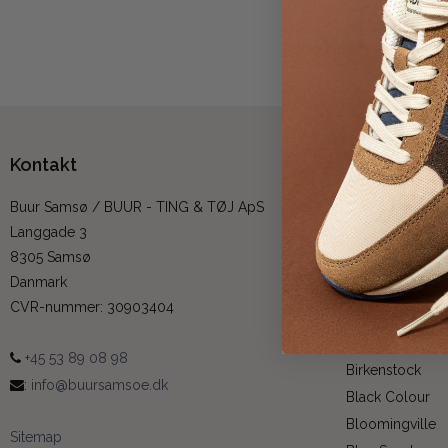
Fejlen ka
Kontakt
Mærker
Buur Samsø / BUUR - TING & TØJ ApS
A. Kjærbede
Langgade 3
Alura Copenha
8305 Samsø
Angulus
Danmark
AYU
CVR-nummer
:
30903404
Ball
Becksöndergaa
+45 53 89 08 98
Birkenstock
:
info@buursamsoe.dk
Black Colour
Bloomingville
Sitemap