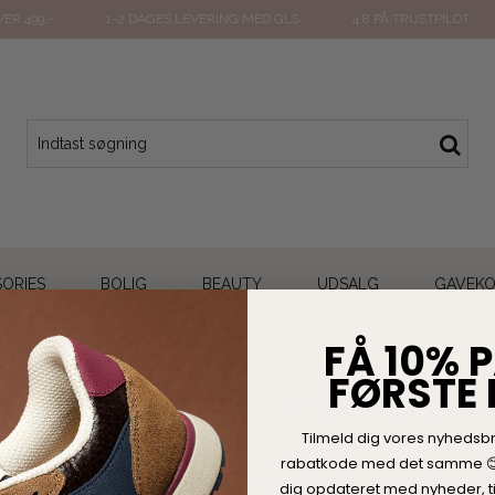
ER 499,-
1-2 DAGES LEVERING MED GLS
4,8 PÅ TRUSTPILOT
ORIES
BOLIG
BEAUTY
UDSALG
GAVEK
FÅ 10% P
FØRSTE
SIDEN BLEV IKKE FUND
Tilmeld dig vores nyhedsb
rabatkode med det samme 
Den side, som du forsøgte at se, blev desværre ikke fundet.
dig opdateret med nyheder, ti