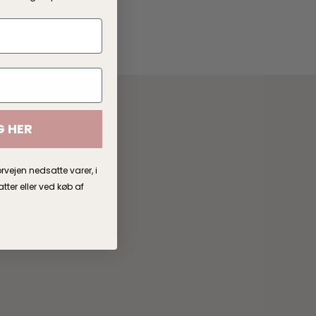
r forkert.
G HER
rvejen nedsatte varer, i
er eller ved køb af