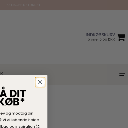
14 DAGES RETURRET
INDKØBSKURV
0 varer 0,00 DKK
ORT
Å DIT
 KØB*
ET
rev og modtag din

V
i vil løbende holde
lbud og inspiration 🥰