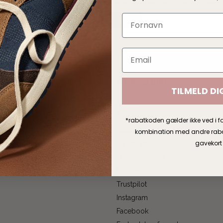
n skyldes, at siden er blevet slettet, eller at adressen (linket til siden) e
GÅ TIL FORSIDEN
Information
TILMELD DI
Om os
gen
Åbningstider
*rabatkoden gælder ikke ved i fo
Returportal
kombination med andre rabatt
gavekort
Handelsbetingelser
Fortrydelsesret
rd
Cookies
Trustpilot
Instagram
Facebook