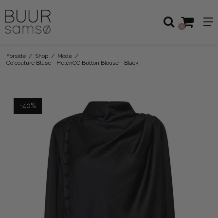
0
Forside
/
Shop
/
Mode
/
Co'couture Bluse - HelenCC Button Blouse - Black
-40%