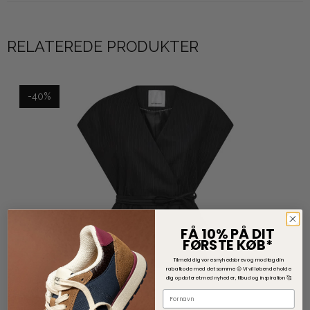
RELATEREDE PRODUKTER
-40%
FÅ 10% PÅ DIT
FØRSTE KØB*
Tilmeld dig vores nyhedsbrev og modtag din
rabatkode med det samme 😊
V
i vil løbende holde
dig opdateret med nyheder, tilbud og inspiration 🥰